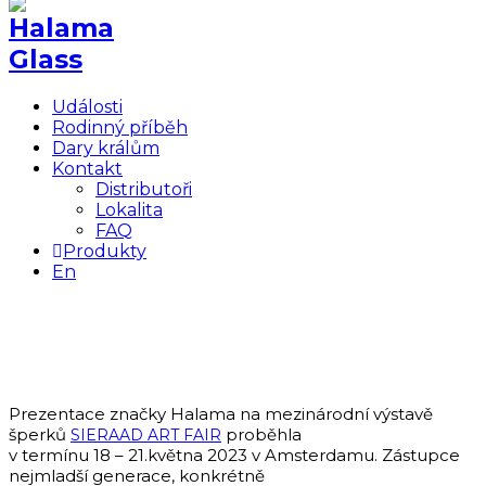
Události
Rodinný příběh
Dary králům
Kontakt
Distributoři
Lokalita
FAQ
Produkty
En
Výstava SIERAAD ART FAIR AMSTERDAM –
Holandsko
Květen 2023
Prezentace značky Halama na mezinárodní výstavě
šperků
proběhla
SIERAAD ART FAIR
v termínu 18 – 21.května 2023 v Amsterdamu. Zástupce
nejmladší generace, konkrétně