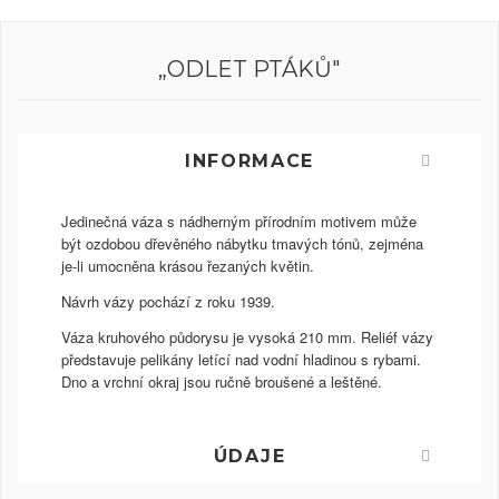
„ODLET PTÁKŮ"
INFORMACE
Jedinečná váza s nádherným přírodním motivem může
být ozdobou dřevěného nábytku tmavých tónů, zejména
je-li umocněna krásou řezaných květin.
Návrh vázy pochází z roku 1939.
Váza kruhového půdorysu je vysoká 210 mm. Reliéf vázy
představuje pelikány letící nad vodní hladinou s rybami.
Dno a vrchní okraj jsou ručně broušené a leštěné.
ÚDAJE