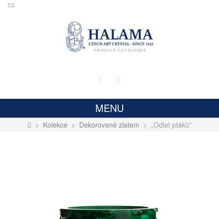
cs
MENU
>
Kolekce
>
Dekorované zlatem
>
„Odlet ptáků"