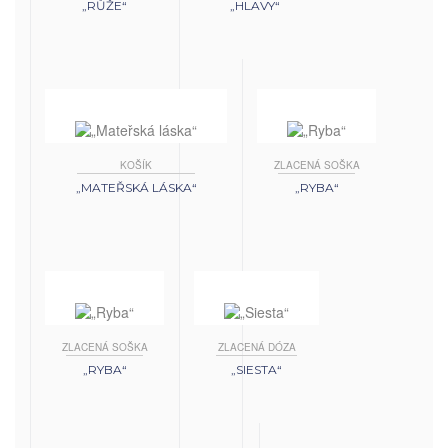
„RŮŽE“
„HLAVY“
KOŠÍK
ZLACENÁ SOŠKA
„MATEŘSKÁ LÁSKA“
„RYBA“
ZLACENÁ SOŠKA
ZLACENÁ DÓZA
„RYBA“
„SIESTA“